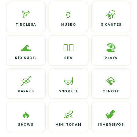
🏹
🏺
🦣
TIROLESA
MUSEO
GIGANTES
🌊
🧖‍♀️
🏖️
RÍO SUBT.
SPA
PLAYA
🛶
🤿
💎
KAYAKS
SNORKEL
CENOTE
🔥
👶
🦖
SHOWS
MINI TORAM
INMERSIVOS