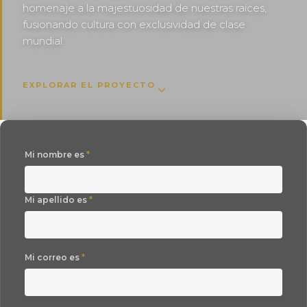
homenaje a la majestuosidad de nuestras raíces,
fusionando cultura con exclusividad de clase
mundial.
EXPLORAR EL PROYECTO
Mi nombre es
*
Mi apellido es
*
Mi correo es
*