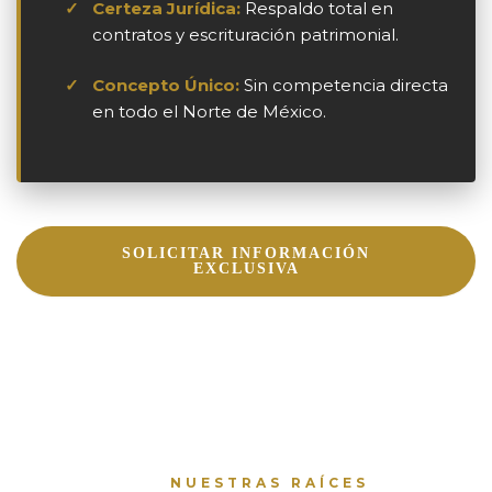
✓
Certeza Jurídica:
Respaldo total en
contratos y escrituración patrimonial.
✓
Concepto Único:
Sin competencia directa
en todo el Norte de México.
SOLICITAR INFORMACIÓN
EXCLUSIVA
NUESTRAS RAÍCES