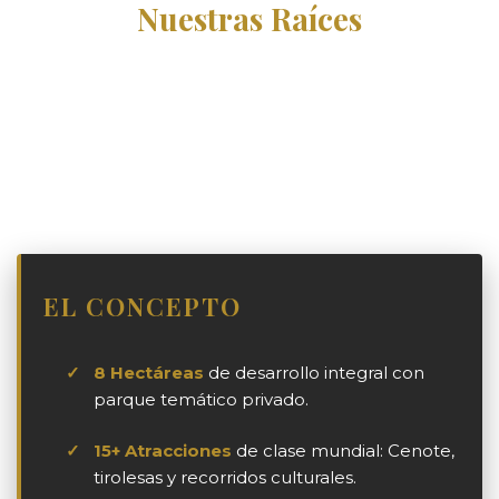
Nuestras Raíces
Un desarrollo visionario diseñado para rendir
homenaje a la herencia Totorame, fusionando la
magia de una civilización milenaria con
entretenimiento y exclusividad inmobiliaria de clase
mundial.
EL CONCEPTO
✓
8 Hectáreas
de desarrollo integral con
parque temático privado.
✓
15+ Atracciones
de clase mundial: Cenote,
tirolesas y recorridos culturales.