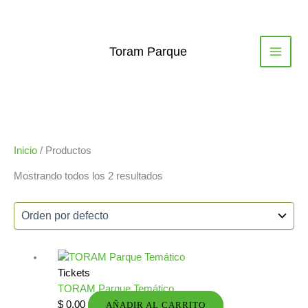
Ir
al
contenido
Toram Parque
Inicio
/ Productos
Mostrando todos los 2 resultados
Tickets
TORAM Parque Temático
$
0.00
AÑADIR AL CARRITO